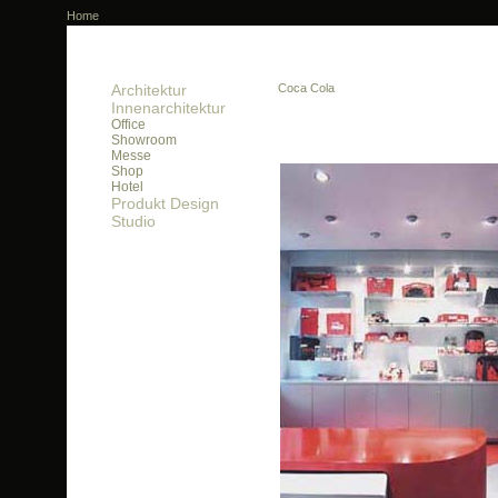
Home
Architektur
Coca Cola
Innenarchitektur
Office
Showroom
Messe
Shop
Hotel
Produkt Design
Studio